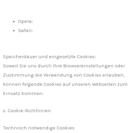
https://support.google.com/accounts/answer/6
1416?hl=de
Opera:
http://www.opera.com/de/help
Safari:
https://support.apple.com/kb/PH17191?
locale=de_DE&viewlocale=de_DE
Speicherdauer und eingesetzte Cookies:
Soweit Sie uns durch Ihre Browsereinstellungen oder
Zustimmung die Verwendung von Cookies erlauben,
können folgende Cookies auf unseren Webseiten zum
Einsatz kommen:
s. Cookie-Richtlinien
Technisch notwendige Cookies