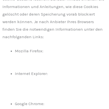
Informationen und Anleitungen, wie diese Cookies
gelöscht oder deren Speicherung vorab blockiert
werden können. Je nach Anbieter Ihres Browsers
finden Sie die notwendigen Informationen unter den
nachfolgenden Links:
Mozilla Firefox:
https://support.mozilla.org/de/kb/cookies-
loeschen-daten-von-websites-entfernen
Internet Explorer:
https://support.microsoft.com/de-
de/help/17442/windows-internet-explorer-
delete-manage-cookies
Google Chrome: